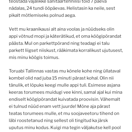
teostada vajalikke sanitaartehnilisi töid 7 päeva
nädalas, 24 tundi ööpäevas. Helistasin ka neile, sest
pikalt mõtlemiseks polnud aega.
Vett mu kraanikausi alt aina voolas ja nüüdseks olin
appi võtnud mopi ja käterätikud, et oma köögipõrandat
päästa. Mul on parkettpõrand ning teadagi ei talu
parkett liigset niiskust, rääkimata korralikust ujutusest,
mis minu köögis toimus.
Toruabi Tallinnas vastas mu kõnele kohe ning üllataval
kombel olid nad juba 15 minuti pärast kohal. Olin nii
tänulik, et lõpuks keegi mulle appi tuli. Esimese asjana
keeras torumees muidugi vee kinni, samal ajal kui mina
endiselt köögipõrandat kuivatada proovisin. Vähemalt
ei tulnud nüüd enam vett juurde! Mõne aja pärast
teatas torumees mulle, et mu soojaveetoru tihend on
läbi roostetanud ning sellest oli tingitud ka järsk
uputus minu kodus. Kuigi ma tegin väljakutse kell pool