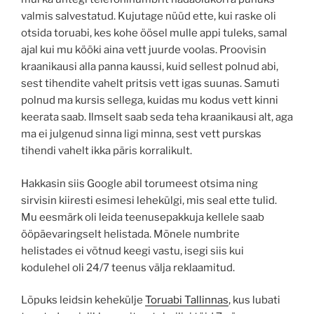
valmis salvestatud. Kujutage nüüd ette, kui raske oli
otsida toruabi, kes kohe öösel mulle appi tuleks, samal
ajal kui mu kööki aina vett juurde voolas. Proovisin
kraanikausi alla panna kaussi, kuid sellest polnud abi,
sest tihendite vahelt pritsis vett igas suunas. Samuti
polnud ma kursis sellega, kuidas mu kodus vett kinni
keerata saab. Ilmselt saab seda teha kraanikausi alt, aga
ma ei julgenud sinna ligi minna, sest vett purskas
tihendi vahelt ikka päris korralikult.
Hakkasin siis Google abil torumeest otsima ning
sirvisin kiiresti esimesi lehekülgi, mis seal ette tulid.
Mu eesmärk oli leida teenusepakkuja kellele saab
ööpäevaringselt helistada. Mõnele numbrite
helistades ei võtnud keegi vastu, isegi siis kui
kodulehel oli 24/7 teenus välja reklaamitud.
Lõpuks leidsin kehekülje
Toruabi Tallinnas
, kus lubati