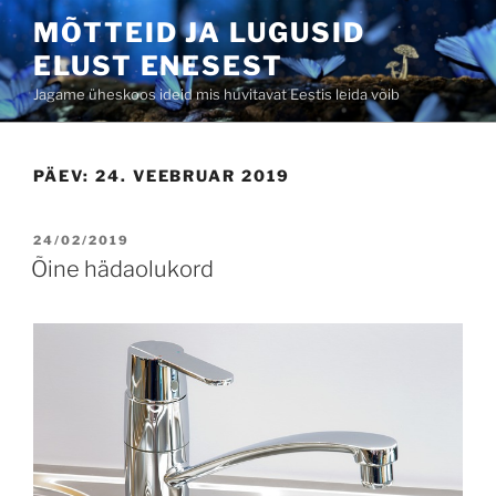
Skip
MÕTTEID JA LUGUSID
to
ELUST ENESEST
content
Jagame üheskoos ideid mis huvitavat Eestis leida võib
PÄEV:
24. VEEBRUAR 2019
POSTED
24/02/2019
ON
Õine hädaolukord