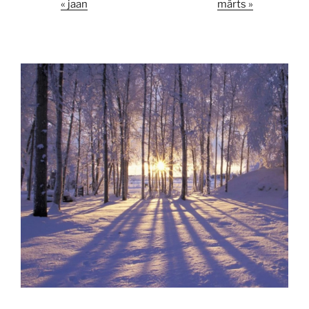
« jaan
märts »