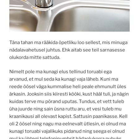
Täna tahan ma rääkida õpetliku loo sellest, mis minuga
nädalavahetusel juhtus. Ehk aitab see teil sarnasesse
olukorda mitte sattuda.
Nimelt pole ma kunagi elus tellinud toruabi ega
arvanud, et mul seda ka kunagi vaja läheb. Kuni ma
reede öösel väga kummalise heli peale ehmunult üles
ärkasin. Jooksin siis kiiresti kööki, kust hääl tuli, ja nägin
kuidas terve mu põrand uputas. Tundus, et vett tuleb
üha juurde ning sain üsna ruttu aru, et vesi tuleb mu
kraanikausi all olevast kapist. Sattusin paanikasse. Kell
oli 2 öösel ning nagu ma eelnevalt ütlesin, ei olnud ma
kunagi toruabi vajalikuks pidanud ning seega ei olnud
mul ka ühtegi telefoninumbrit hädaolukorra puhuks