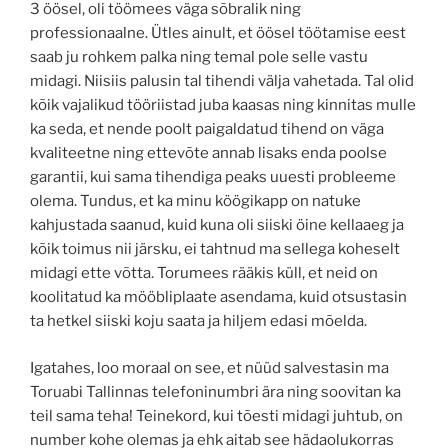
3 öösel, oli töömees väga sõbralik ning
professionaalne. Ütles ainult, et öösel töötamise eest
saab ju rohkem palka ning temal pole selle vastu
midagi. Niisiis palusin tal tihendi välja vahetada. Tal olid
kõik vajalikud tööriistad juba kaasas ning kinnitas mulle
ka seda, et nende poolt paigaldatud tihend on väga
kvaliteetne ning ettevõte annab lisaks enda poolse
garantii, kui sama tihendiga peaks uuesti probleeme
olema. Tundus, et ka minu köögikapp on natuke
kahjustada saanud, kuid kuna oli siiski öine kellaaeg ja
kõik toimus nii järsku, ei tahtnud ma sellega koheselt
midagi ette võtta. Torumees rääkis küll, et neid on
koolitatud ka mööbliplaate asendama, kuid otsustasin
ta hetkel siiski koju saata ja hiljem edasi mõelda.
Igatahes, loo moraal on see, et nüüd salvestasin ma
Toruabi Tallinnas telefoninumbri ära ning soovitan ka
teil sama teha! Teinekord, kui tõesti midagi juhtub, on
number kohe olemas ja ehk aitab see hädaolukorras