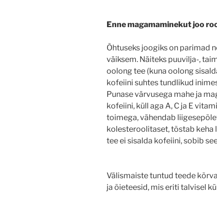
Enne magamaminekut joo rooi
Õhtuseks joogiks on parimad ne
väiksem. Näiteks puuvilja-, ta
oolong tee (kuna oolong sisalda
kofeiini suhtes tundlikud inime
Punase värvusega mahe ja magu
kofeiini, küll aga A, C ja E vit
toimega, vähendab liigesepõlet
kolesteroolitaset, tõstab keha
tee ei sisalda kofeiini, sobib see
Välismaiste tuntud teede kõrv
ja õieteesid, mis eriti talvisel 