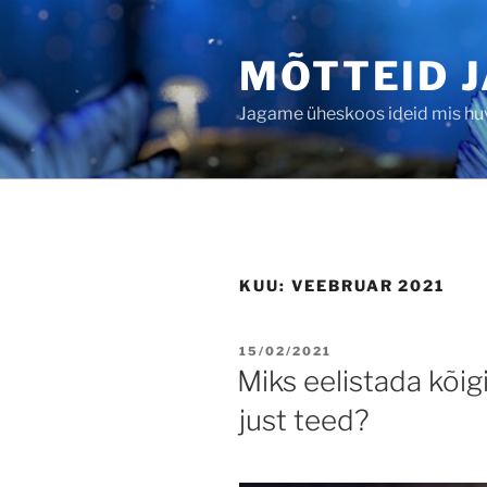
Skip
to
MÕTTEID J
content
Jagame üheskoos ideid mis huvi
KUU:
VEEBRUAR 2021
POSTED
15/02/2021
ON
Miks eelistada kõig
just teed?