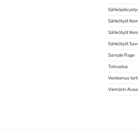
Sähköpäivystys
Sähkötyöt Kem
Sähkötyöt Ker
Sähkötyöt Sav
Sample Page
Tutvustus
Veoteenus tart
Viemärin Avau