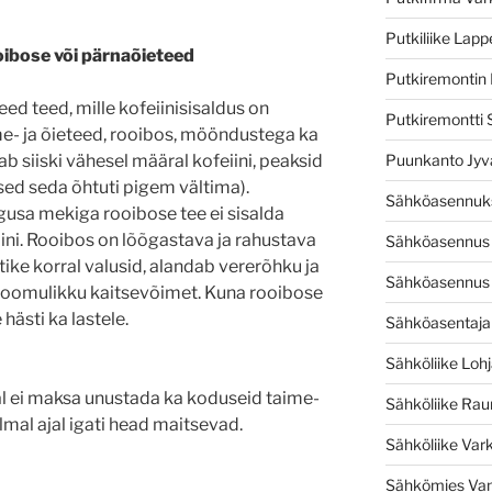
Putkiliike Lap
bose või pärnaõieteed
Putkiremontin 
ed teed, mille kofeiinisisaldus on
Putkiremontti 
ime- ja õieteed, rooibos, mööndustega ka
b siiski vähesel määral kofeiini, peaksid
Puunkanto Jyv
sed seda õhtuti pigem vältima).
Sähköasennuks
sa mekiga rooibose tee ei sisalda
amiini. Rooibos on lõõgastava ja rahustava
Sähköasennus 
ike korral valusid, alandab vererõhku ja
Sähköasennus 
 loomulikku kaitsevõimet. Kuna rooibose
 hästi ka lastele.
Sähköasentaja 
Sähköliike Loh
al ei maksa unustada ka koduseid taime-
Sähköliike Ra
külmal ajal igati head maitsevad.
Sähköliike Var
Sähkömies Va