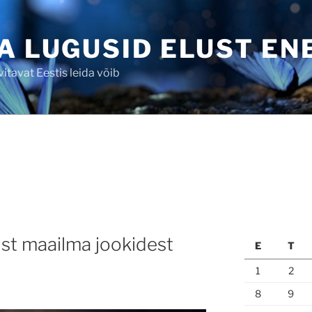
A LUGUSID ELUST EN
tavat Eestis leida võib
ist maailma jookidest
E
T
1
2
8
9