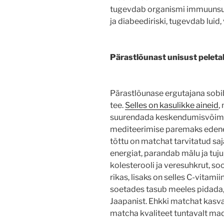
tugevdab organismi immuunsus
ja diabeediriski, tugevdab luid
Pärastlõunast unisust peletab
Pärastlõunase ergutajana sobi
tee.
Selles on kasulikke aineid
,
suurendada keskendumisvõime
mediteerimise paremaks eden
tõttu on matchat tarvitatud sa
energiat, parandab mälu ja tu
kolesterooli ja veresuhkrut, s
rikas, lisaks on selles C-vitami
soetades tasub meeles pidada,
Jaapanist. Ehkki matchat kasva
matcha kvaliteet tuntavalt m