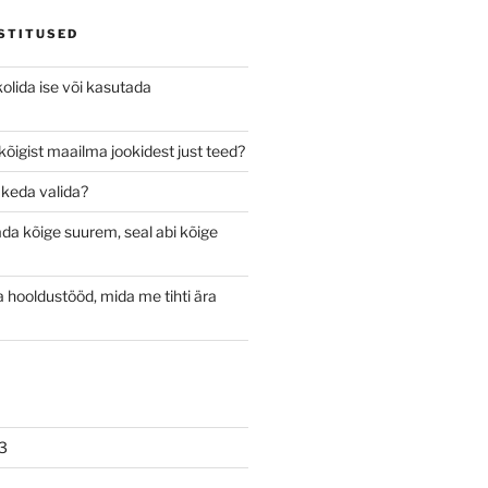
STITUSED
olida ise või kasutada
kõigist maailma jookidest just teed?
keda valida?
da kõige suurem, seal abi kõige
 hooldustööd, mida me tihti ära
3