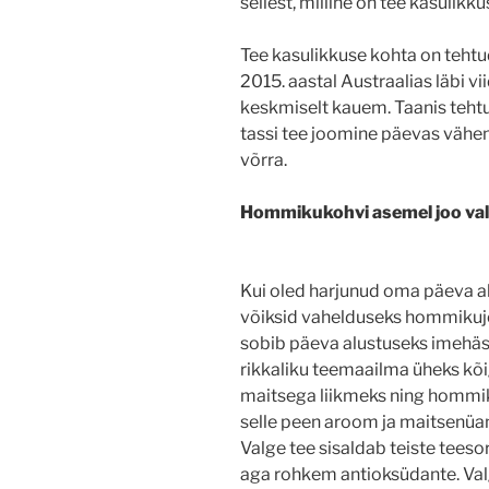
sellest, milline on tee kasulikkus
Tee kasulikkuse kohta on tehtud
2015. aastal Austraalias läbi vi
keskmiselt kauem. Taanis tehtu
tassi tee joomine päevas vähe
võrra.
Hommikukohvi asemel joo val
Kui oled harjunud oma päeva al
võiksid vahelduseks hommikujo
sobib päeva alustuseks imehäst
rikkaliku teemaailma üheks kõ
maitsega liikmeks ning hommi
selle peen aroom ja maitsenüansi
Valge tee sisaldab teiste teeso
aga rohkem antioksüdante. Valg