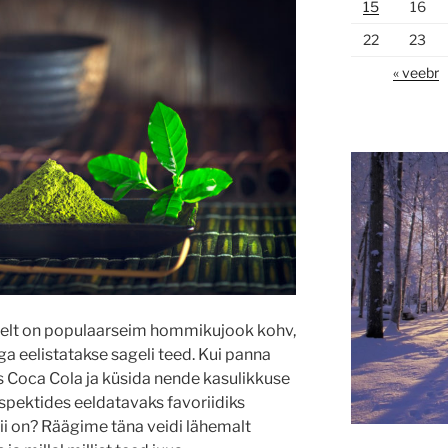
15
16
22
23
« veebr
selt on populaarseim hommikujook kohv,
aga eelistatakse sageli teed. Kui panna
ks Coca Cola ja küsida nende kasulikkuse
 aspektides eeldatavaks favoriidiks
ii on? Räägime täna veidi lähemalt