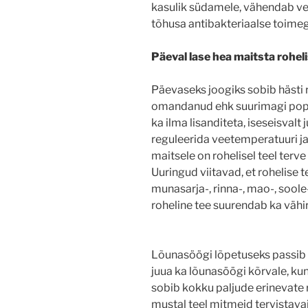
kasulik südamele, vähendab ve
tõhusa antibakteriaalse toimeg
Päeval lase hea maitsta roheli
Päevaseks joogiks sobib hästi 
omandanud ehk suurimagi popu
ka ilma lisanditeta, iseseisvalt
reguleerida veetemperatuuri j
maitsele on rohelisel teel terve
Uuringud viitavad, et rohelise
munasarja-, rinna-, mao-, soole-
roheline tee suurendab ka vähi
Lõunasöögi lõpetuseks passib k
juua ka lõunasöögi kõrvale, ku
sobib kokku paljude erinevate r
mustal teel mitmeid tervistava