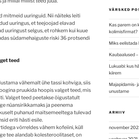
 ja millal millist teed juua.
VÄRSKED PO
 mitmeid uuringuid. Nii näiteks leiti
idud uuringus, et teejoojad elavad
Kas parem on k
d uuringust selgus, et rohkem kui kuue
kolimisfirmat?
ndas südamehaiguste riski 36 protsendi
Miks eelistada 
Kaubaalused – 
get teed
Lukuabi: kus hä
kiirem
ustama vähemalt ühe tassi kohviga, siis
Majapidamis- ja
ogina pruukida hoopis valget teed, mis
unustame
i. Valget teed peetakse õigustatult
ige nüansirikkamaks ja peenema
kuselt puhanud maitsemeeltega tulevad
ARHIIV
d eriti hästi esile.
rtidega võrreldes vähem kofeiini, küll
november 202
e tee alandab kolesteroolitaset, on
veebruar 2021