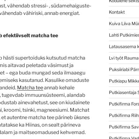
Kodulehe sekts
t, vähendab stressi- , südamehaiguste-
Kontakt
, vähendab vähiriski, annab energiat.
Kuiva Liiva Mü
Lahti Putkimie
 efektiivselt matcha tee
Latausasema ko
b hästi supertoiduks kutsutud matcha
Lvi työt Rauma
 mis aitavad peletada väsimust ja
Puksiiriabi Pär
t – ega buda mungad seda ilmaaegu
emiseks kasutanud. Kasulike omaduste
Putkiapu Mikke
jandeid.
Matcha tee
annab kehale
Putkiasentaja 
ju, tugevdab immuunsüsteemi, alandab
oodustab ainevahetust, see on kiudainete
Putkifirma For
ini, kroomi, tsinki, magneesiumi. Matchat
Putkifirma Rii
 et autentne matcha tee pärineb üksnes
tatakse ka Hiinas, on sealt pärineva
Putkifirma Sav
adalam ja maitseomadused kehvemad.
Putkifirma Var