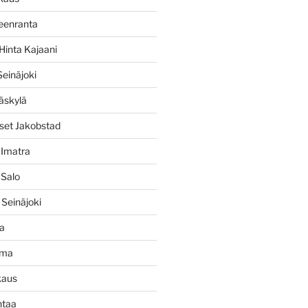
peenranta
Hinta Kajaani
Seinäjoki
äskylä
et Jakobstad
Imatra
Salo
Seinäjoki
ja
uma
kaus
ntaa