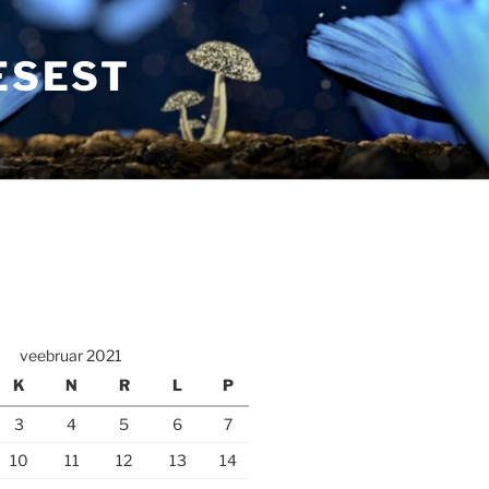
ESEST
veebruar 2021
K
N
R
L
P
3
4
5
6
7
10
11
12
13
14