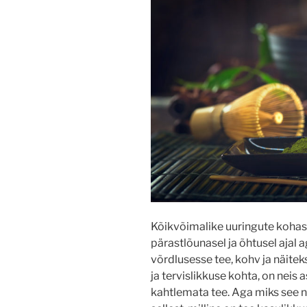
Kõikvõimalike uuringute koha
pärastlõunasel ja õhtusel ajal 
võrdlusesse tee, kohv ja näite
ja tervislikkuse kohta, on neis
kahtlemata tee. Aga miks see n