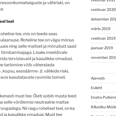
resoonkonnahaiguste ja vähiriski, on
a.
veebruar 2020
detsember 20
sel teel
märts 2019
roheline tee, mis on teede seas
veebruar 2019
laarsuse. Roheline tee on väga mõnus
 juues ning selle maitset ja mõrudust saad
jaanuar 2019
a tõmbamisajaga. Lisaks meeldivale
november 201
 rida tervistavaid ja kasulikke omadusi.
 tee tarbimine võib vähendada
, kopsu, eesnäärme- jt. vähkide riski,
ravis kasutatavate ravimite toimet.
Ajaveeb
Esileht
enasti must tee. Õieti sobib musta teed
Imatra Putkimi
na selle võrdlemisi neutraalne maitse
Killustiku Müü
oogadega. Nii nagu rohelisel teel, on ka
id ja kasulikke omadusi. Must tee