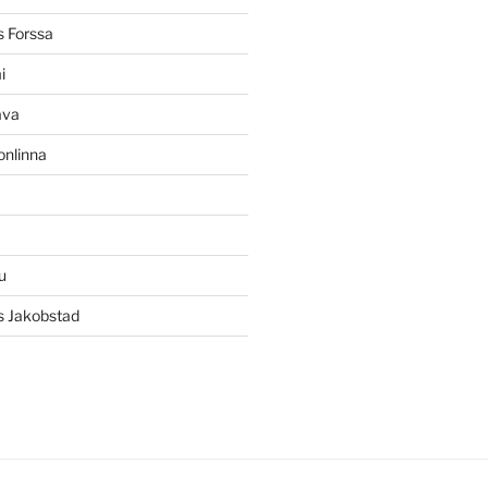
 Forssa
i
ava
onlinna
u
s Jakobstad