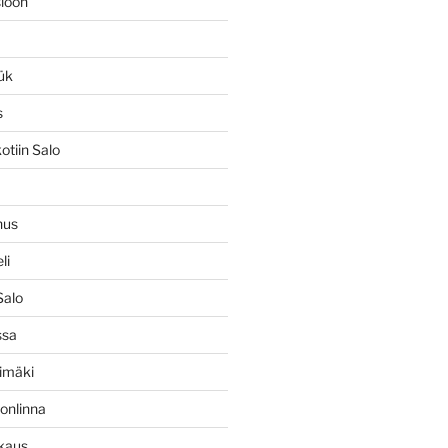
ioon
ük
s
tiin Salo
nus
li
Salo
ssa
himäki
onlinna
kaus